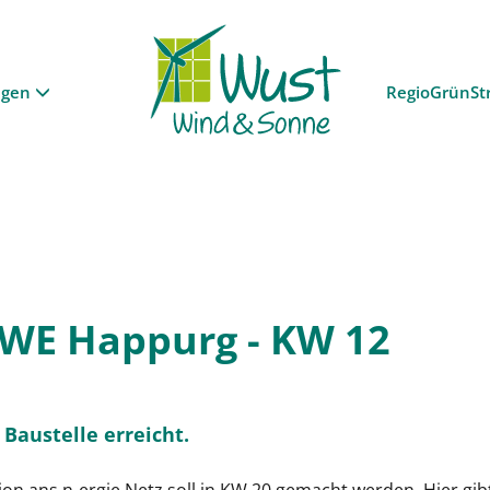
ngen
RegioGrünSt
BWE Happurg - KW 12
Baustelle erreicht.