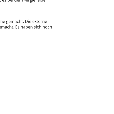
es bei der n-ergie leider
rme gemacht. Die externe
gemacht. Es haben sich noch