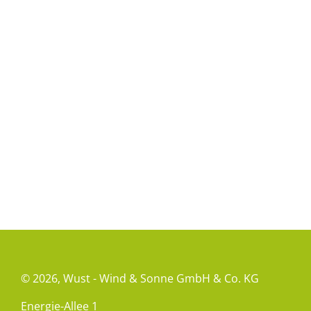
© 2026,
Wust - Wind & Sonne GmbH & Co. KG
Energie-Allee 1