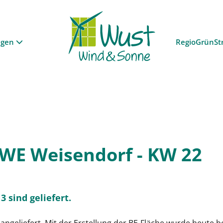
ngen
RegioGrünSt
BWE Weisendorf - KW 22
3 sind geliefert.