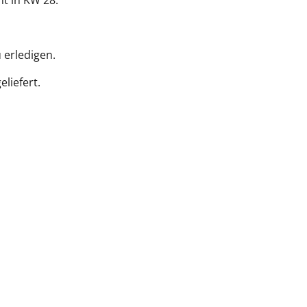
t in KW 28.
 erledigen.
liefert.