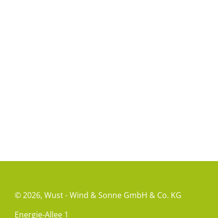
© 2026,
Wust - Wind & Sonne GmbH & Co. KG
Energie-Allee 1