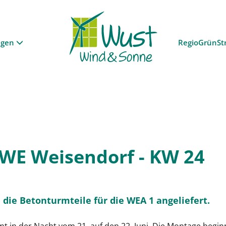
ngen
RegioGrünSt
BWE Weisendorf - KW 24
ie Betonturmteile für die WEA 1 angeliefert.