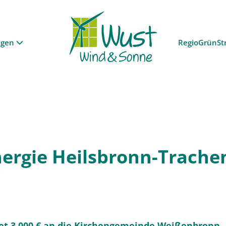
ngen
RegioGrünSt
ergie Heilsbronn-Trache
et 3.000 € an die Kirchengemeinde Weißenbronn