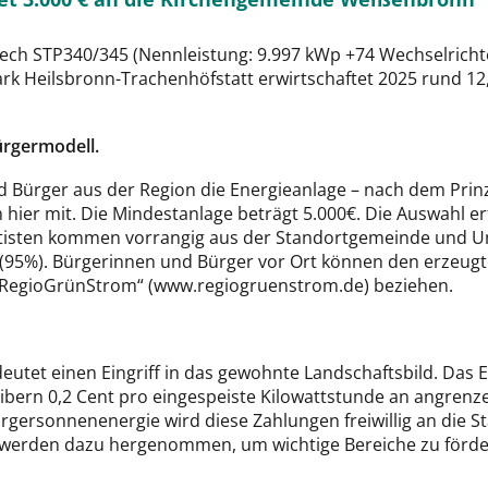
ech STP340/345 (Nennleistung: 9.997 kWp +74 Wechselricht
k Heilsbronn-Trachenhöfstatt erwirtschaftet 2025 rund 12,
ürgermodell.
d Bürger aus der Region die Energieanlage – nach dem Prin
hier mit. Die Mindestanlage beträgt 5.000€. Die Auswahl e
itisten kommen vorrangig aus der Standortgemeinde und
 (95%). Bürgerinnen und Bürger vor Ort können den erzeug
„RegioGrünStrom“ (www.regiogruenstrom.de) beziehen.
deutet einen Eingriff in das gewohnte Landschaftsbild. Das
eibern 0,2 Cent pro eingespeiste Kilowattstunde an angren
rgersonnenenergie wird diese Zahlungen freiwillig an die S
erden dazu hergenommen, um wichtige Bereiche zu fördern,