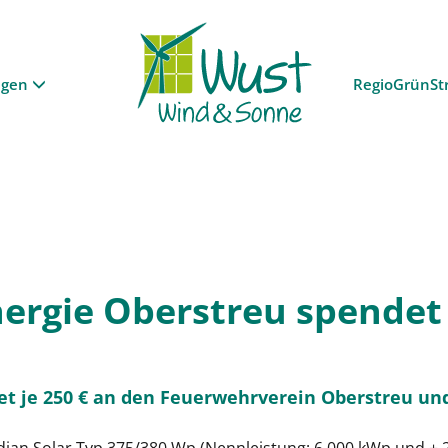
ngen
RegioGrünSt
rgie Oberstreu spendet 
t je 250 € an den Feuerwehrverein Oberstreu und