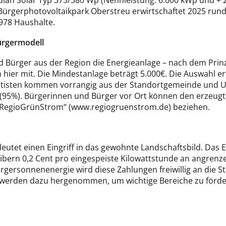
dian Solar Typ 375/380 Wp (Nennleistung: 6.000 kWp und + 
Bürgerphotovoltaikpark Oberstreu erwirtschaftet 2025 rund
978 Haushalte.
ürgermodell
d Bürger aus der Region die Energieanlage – nach dem Prin
hier mit. Die Mindestanlage beträgt 5.000€. Die Auswahl e
ditisten kommen vorrangig aus der Standortgemeinde und
 (95%). Bürgerinnen und Bürger vor Ort können den erzeug
„RegioGrünStrom“ (www.regiogruenstrom.de) beziehen.
deutet einen Eingriff in das gewohnte Landschaftsbild. Das
eibern 0,2 Cent pro eingespeiste Kilowattstunde an angren
rgersonnenenergie wird diese Zahlungen freiwillig an die S
erden dazu hergenommen, um wichtige Bereiche zu fördern,