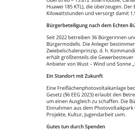
Oberstreu – 15.872 Solarmodule, Cana
Huawei 185 KTL), die überzeugen. Der 
Kilowattstunden und versorgt damit 1.
Bürgerbeteiligung nach dem Echten B
Seit 2022 betreiben 36 Bürgerinnen un
Bürgermodells. Die Anleger bestimmen 
Zwiebelschalenprinzip, d. h. Komman
erhält größtenteils die Gewerbesteuer
Anbieter von Wust – Wind und Sonne 
Ein Standort mit Zukunft
Eine Freiflächenphotovoltaikanlage be
Gesetz (§6 EEG 2023) erlaubt den Betr
um einen Ausgleich zu schaffen. Die Bü
Einnahmen aus dem Photovoltaikpark w
Projekte, Kultur, Jugendarbeit uvm.
Gutes tun durch Spenden