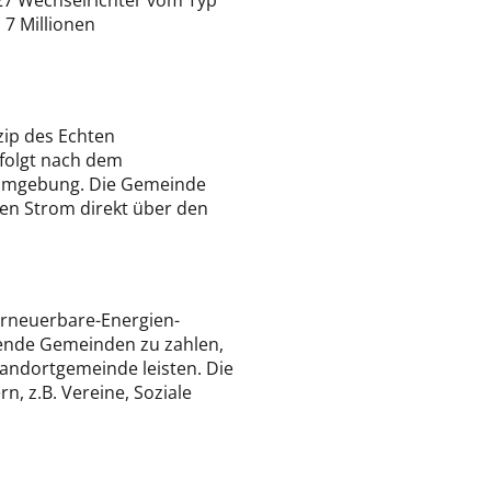
27 Wechselrichter vom Typ
 7 Millionen
zip des Echten
rfolgt nach dem
 Umgebung. Die Gemeinde
ten Strom direkt über den
 Erneuerbare-Energien-
zende Gemeinden zu zahlen,
tandortgemeinde leisten. Die
 z.B. Vereine, Soziale