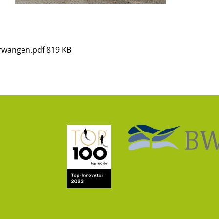
rwangen.pdf
819 KB