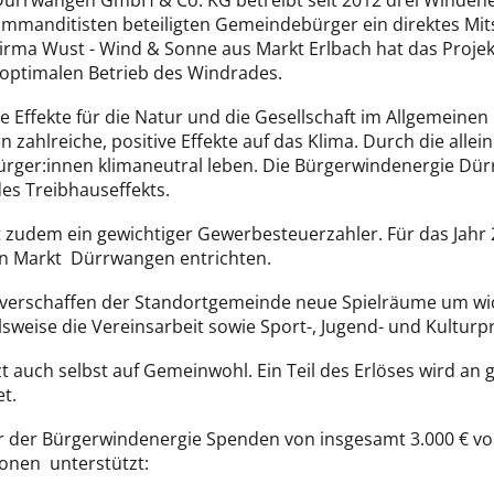
ürrwangen GmbH & Co. KG betreibt seit 2012 drei Windene
ommanditisten beteiligten Gemeindebürger ein direktes Mi
Firma Wust - Wind & Sonne aus Markt Erlbach hat das Projek
 optimalen Betrieb des Windrades.
 Effekte für die Natur und die Gesellschaft im Allgemeinen 
 zahlreiche, positive Effekte auf das Klima. Durch die allei
rger:innen klimaneutral leben. Die Bürgerwindenergie Dür
es Treibhauseffekts.
zudem ein gewichtiger Gewerbesteuerzahler. Für das Jahr 2
den Markt Dürrwangen entrichten.
erschaffen der Standortgemeinde neue Spielräume um wic
lsweise die Vereinsarbeit sowie Sport-, Jugend- und Kulturp
t auch selbst auf Gemeinwohl. Ein Teil des Erlöses wird an
et.
ter der Bürgerwindenergie Spenden von insgesamt 3.000 €
ionen unterstützt: