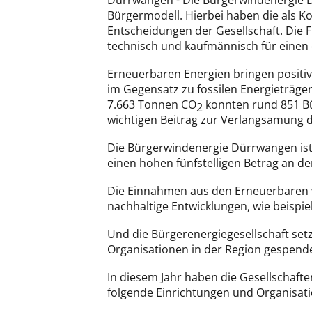
Dürrwangen - Die Bürgerwindenergie D
Bürgermodell. Hierbei haben die als K
Entscheidungen der Gesellschaft. Die 
technisch und kaufmännisch für einen
Erneuerbaren Energien bringen positive
im Gegensatz zu fossilen Energieträgern
7.663 Tonnen CO
konnten rund 851 Bü
2
wichtigen Beitrag zur Verlangsamung d
Die Bürgerwindenergie Dürrwangen ist 
einen hohen fünfstelligen Betrag an 
Die Einnahmen aus den Erneuerbaren v
nachhaltige Entwicklungen, wie beispie
Und die Bürgerenergiegesellschaft setz
Organisationen in der Region gespend
In diesem Jahr haben die Gesellschaf
folgende Einrichtungen und Organisat