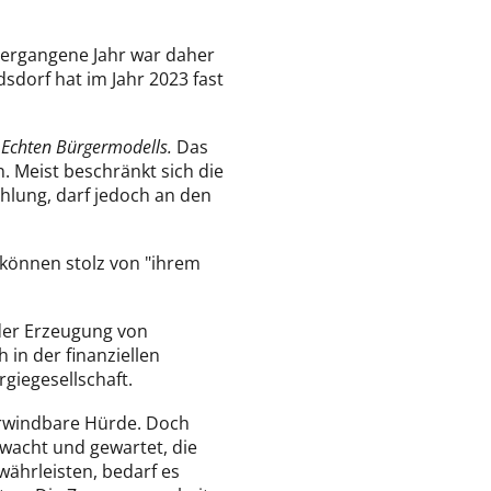
 vergangene Jahr war daher
dorf hat im Jahr 2023 fast
s
Echten Bürgermodells.
Das
. Meist beschränkt sich die
ahlung, darf jedoch an den
 können stolz von "ihrem
der Erzeugung von
in der finanziellen
giegesellschaft.
berwindbare Hürde. Doch
rwacht und gewartet, die
ährleisten, bedarf es