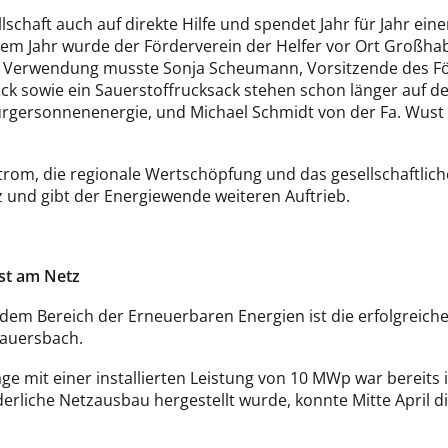
lschaft auch auf direkte Hilfe und spendet Jahr für Jahr eine
em Jahr wurde der Förderverein der Helfer vor Ort Großhab
ie Verwendung musste Sonja Scheumann, Vorsitzende des För
k sowie ein Sauerstoffrucksack stehen schon länger auf d
ürgersonnenenergie, und Michael Schmidt von der Fa. Wust –
rom, die regionale Wertschöpfung und das gesellschaftlic
z und gibt der Energiewende weiteren Auftrieb.
ist am Netz
us dem Bereich der Erneuerbaren Energien ist die erfolgrei
lauersbach.
age mit einer installierten Leistung von 10 MWp war bereits
rliche Netzausbau hergestellt wurde, konnte Mitte April di