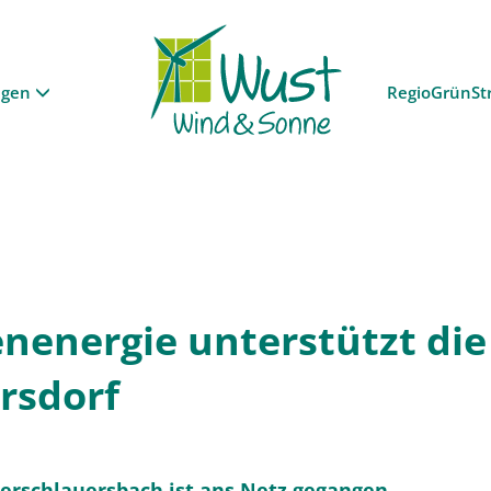
ngen
RegioGrünSt
nenergie unterstützt die 
rsdorf
terschlauersbach ist ans Netz gegangen