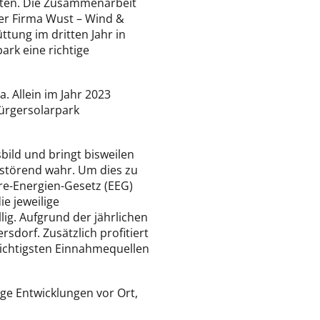
euten. Die Zusammenarbeit
der Firma Wust – Wind &
tung im dritten Jahr in
ark eine richtige
a. Allein im Jahr 2023
ürgersolarpark
bild und bringt bisweilen
störend wahr. Um dies zu
re-Energien-Gesetz (EEG)
e jeweilige
ig. Aufgrund der jährlichen
dorf. Zusätzlich profitiert
ichtigsten Einnahmequellen
e Entwicklungen vor Ort,