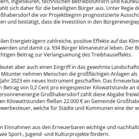
cklern, Ingenieuren, technischen Betriebsführern und Kaufl
hlt sich daher für die beteiligten Bürger aus. Unter Regie 
habersdorf die vor Projektbeginn prognostizierte Ausschüt
en und bestätigt, dass die Investition in den Bürgerenergiep
ilen Energieträgern zahlreiche, positive Effekte auf das Klim
werden und damit ca. 934 Bürger klimaneutral leben. Der B
chtigen Beitrag zur Verlangsamung des Treibhauseffekts.
eutet aber auch einen Eingriff in das gewohnte Landschafts
 Mitunter nehmen Menschen die großflächigen Anlagen als 
Jahr 2023 ein neues Instrument geschaffen. Das Erneuerba
 Betrag von 0,2 Cent pro eingespeister Kilowattstunde an di
rsonnenenergie Großhabersdorf zahlt diese Abgabe freiwill
n Kilowattstunden fließen 22.000 € an Gemeinde Großhabers
ewerbesteuer, welche für Städte und Kommunen eine der w
 Einnahmen aus den Erneuerbaren wichtige und nachhaltig
owie Sport-, Jugend- und Kulturprojekte fördern.