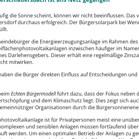
ufig die Sonne scheint, können wir nicht beeinflussen. Das
sdorf durchaus erfolgreich. Der Bürgersolarpark bei Wends
üllt.
Gemeindebürger die Energieerzeugungsanlage im Rahmen de
eiflächenphotovoltaikanlagen inzwischen häufiger im Namen
ines Darlehensgebers. Dieser erhält eine regelmäßige Zinsz
cht mitwirken.
 haben die Bürger direkten Einfluss auf Entscheidungen und
 beim
Echten Bürgermodell
führt dazu, dass der Fokus neben 
schöpfung und dem Klimaschutz liegt. Dies zeigt sich auch 
gemeinnütziger Organisationen durch die Bürgersonnenener
nphotovoltaikanlage ist für Privatpersonen meist eine unü
ch komplexen und sensiblen Anlagen müssen fortlaufend übe
uft werden. Um einen optimalen Betrieb der Anlagen zu gew