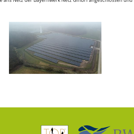
e ans Netz der Bayernwerk Netz GmbH angeschlossen und s