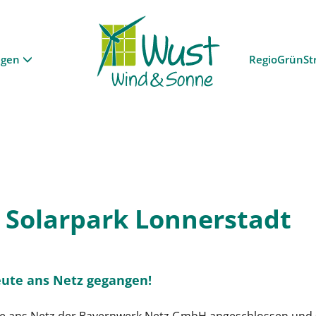
ngen
RegioGrünSt
 Solarpark Lonnerstadt
eute ans Netz gegangen!