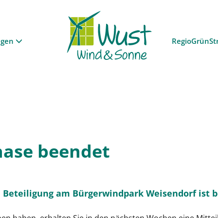
ngen
RegioGrünSt
hase beendet
e Beteiligung am Bürgerwindpark Weisendorf ist 