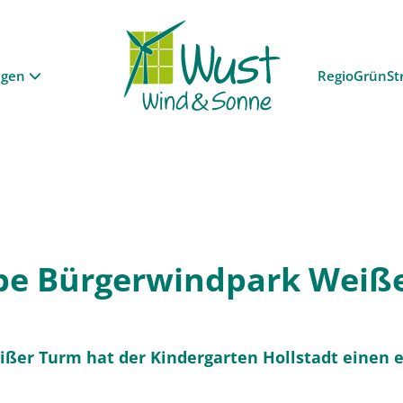
ngen
RegioGrünSt
e Bürgerwindpark Weiß
ßer Turm hat der Kindergarten Hollstadt einen e