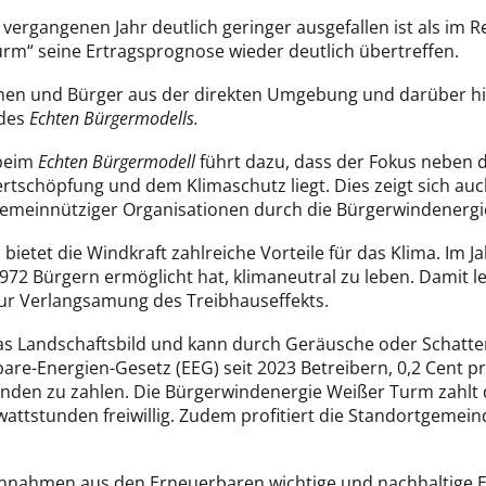
vergangenen Jahr deutlich geringer ausgefallen ist als im 
rm“ seine Ertragsprognose wieder deutlich übertreffen.
innen und Bürger aus der direkten Umgebung und darüber 
 des
Echten Bürgermodells.
 beim
Echten Bürgermodell
führt dazu, dass der Fokus neben 
schöpfung und dem Klimaschutz liegt. Dies zeigt sich auch 
gemeinnütziger Organisationen durch die Bürgerwindenergie
 bietet die Windkraft zahlreiche Vorteile für das Klima. Im 
972 Bürgern ermöglicht hat, klimaneutral zu leben. Damit l
zur Verlangsamung des Treibhauseffekts.
as Landschaftsbild und kann durch Geräusche oder Schatte
are-Energien-Gesetz (EEG) seit 2023 Betreibern, 0,2 Cent p
den zu zahlen. Die Bürgerwindenergie Weißer Turm zahlt di
owattstunden freiwillig. Zudem profitiert die Standortgeme
nnahmen aus den Erneuerbaren wichtige und nachhaltige En