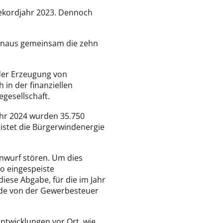
Rekordjahr 2023. Dennoch
hinaus gemeinsam die zehn
der Erzeugung von
in der finanziellen
gesellschaft.
Jahr 2024 wurden 35.750
eistet die Bürgerwindenergie
nwurf stören. Um dies
ro eingespeiste
ese Abgabe, für die im Jahr
inde von der Gewerbesteuer
twicklungen vor Ort, wie