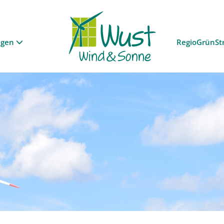
ngen
RegioGrünSt