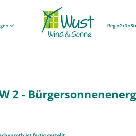
ngen
RegioGrünSt
KW 2 - Bürgersonnenenerg
enroth ist fertig gestellt.