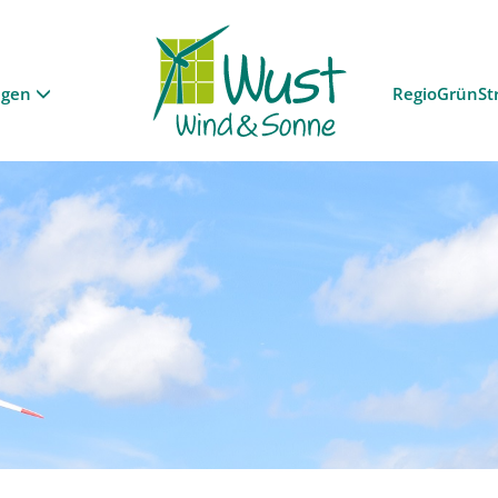
ngen
RegioGrünSt