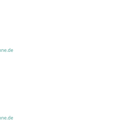
nne.de
nne.de