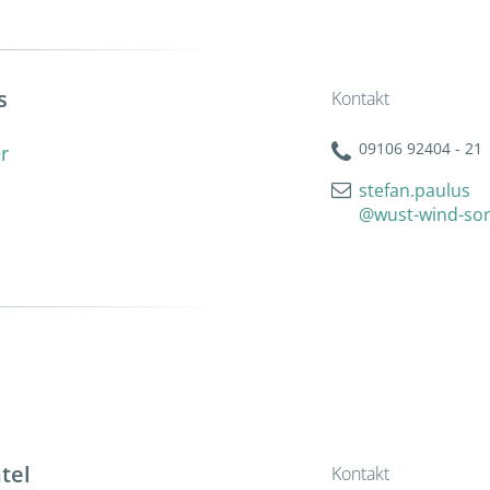
s
Kontakt
09106 92404 - 21
r
stefan.paulus
@wust-wind-so
tel
Kontakt