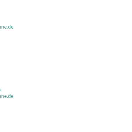
nne.de
z
nne.de