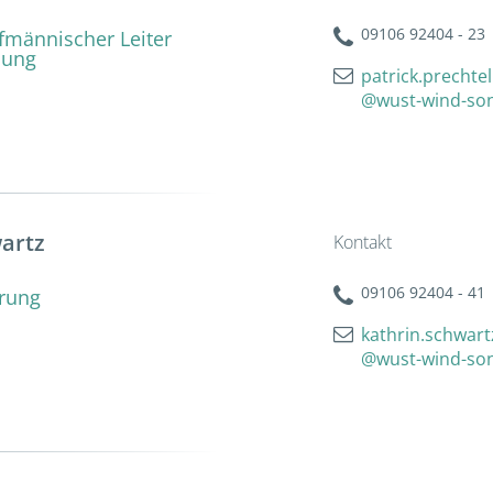
09106 92404 - 23
ufmännischer Leiter
lung
patrick.prechtel
@wust-wind-so
artz
Kontakt
09106 92404 - 41
erung
kathrin.schwart
@wust-wind-so