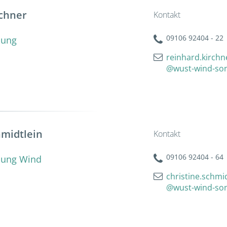
rchner
Kontakt
09106 92404 - 22
lung
reinhard.kirchn
@wust-wind-so
hmidtlein
Kontakt
09106 92404 - 64
klung Wind
christine.schmi
@wust-wind-so