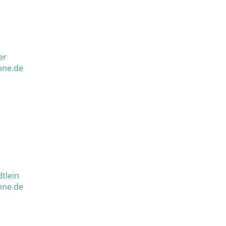
er
nne.de
dtlein
nne.de