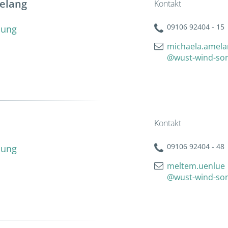
elang
Kontakt
09106 92404 - 15
lung
michaela.amela
@wust-wind-so
ü
Kontakt
09106 92404 - 48
lung
meltem.uenlue
@wust-wind-so