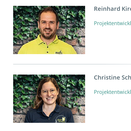
Reinhard Ki
Projektentwick
Christine Sc
Projektentwic