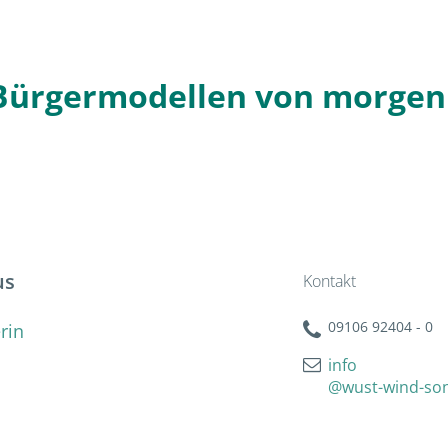
 Bürgermodellen von morgen
us
Kontakt
09106 92404 - 0
rin
info
@wust-wind-so