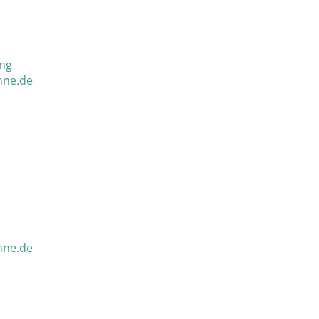
ng
nne.de
nne.de