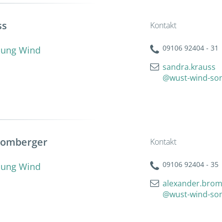
ss
Kontakt
09106 92404 - 31
klung Wind
sandra.krauss
@wust-wind-so
romberger
Kontakt
09106 92404 - 35
klung Wind
alexander.bro
@wust-wind-so