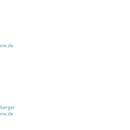
nne.de
mberger
nne.de