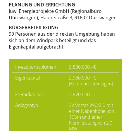
PLANUNG UND ERRICHTUNG
Juwi Energieprojekte GmbH (Regionalbüro
Dürrwangen), Hauptstraße 3, 91602 Dürrwangen.
BÜRGERBETEILIGUNG
99 Personen aus der direkten Umgebung haben
sich an dem Windpark beteiligt und das
Eigenkapital aufgebracht.
Investitionsvolumen
5.800.000,- €
Eigenkapital
2.980.000,- €
(Kommanditeinlagen)
Fremdkapital
2.820.000,- €
Anlagentyp
2x Vestas V90/2.0 mit
einer Nabenhöhe von
105m und einer
Nennleistung von 2,0
MW.