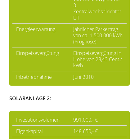
3
Zentralwechselrichter
LTI
Energieerwartung
Jährlicher Parkertrag
von ca. 1.500.000 kWh
(Prognose)
Einspeisevergütung
Einspeisevergütung in
Höhe von 28,43 Cent /
kWh
Inbetriebnahme
Juni 2010
SOLARANLAGE 2:
Investitionsvolumen
991.000,- €
Eigenkapital
148.650,- €