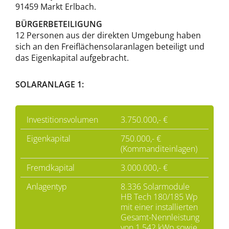
91459 Markt Erlbach.
BÜRGERBETEILIGUNG
12 Personen aus der direkten Umgebung haben
sich an den Freiflächensolaranlagen beteiligt und
das Eigenkapital aufgebracht.
SOLARANLAGE 1:
Investitionsvolumen
3.750.000,- €
Eigenkapital
750.000,- €
(Kommanditeinlagen)
Fremdkapital
3.000.000,- €
Anlagentyp
8.336 Solarmodule
HB Tech 180/185 Wp
mit einer installierten
Gesamt-Nennleistung
von 1.542 kWp sowie