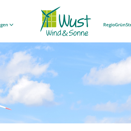
ngen
RegioGrünSt