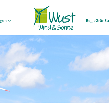
ngen
RegioGrünSt