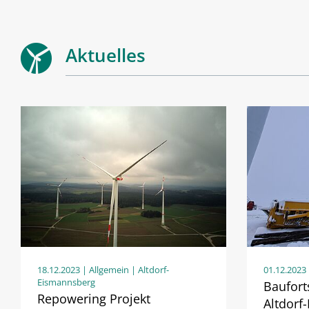
Aktuelles
18.12.2023
| Allgemein | Altdorf-
01.12.2023
Eismannsberg
Baufort
Repowering Projekt
Altdorf