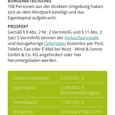
BÜRGERBETEILIGUNG
108 Personen aus der direkten Umgebung haben
sich an dem Windpark beteiligt und das
Eigenkapital aufgebracht.
PROSPEKT
Gemäß § 9 Abs. 2 Nr. 2 VermAnlG und § 11 Abs. 3
Satz 5 VermAnlG können der
Verkaufsprospekt
und dazugehörige
Unterlagen
kostenlos per Post,
Telefon, Fax oder E-Mail bei Wust - Wind & Sonne
GmbH & Co. KG angefordert oder hier
heruntergeladen werden.
Investitionsvolumen
9.510.000,- €
Eigenkapital
2.380.000,- €
(Kommanditeinlagen)
Fremdkapital
7.130.000,- €
Anlagentyp
2x Vestas V126/3.3 mit