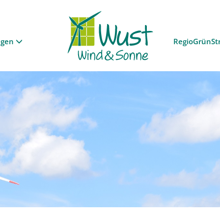
ngen
RegioGrünSt