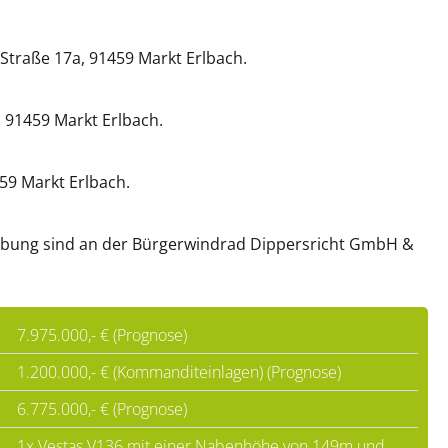
traße 17a, 91459 Markt Erlbach.
 91459 Markt Erlbach.
9 Markt Erlbach.
bung sind an der Bürgerwindrad Dippersricht GmbH &
7.975.000,- € (Prognose)
1.200.000,- € (Kommanditeinlagen) (Prognose)
6.775.000,- € (Prognose)
1x Vestas V136 mit einer Nabenhöhe von 149m und