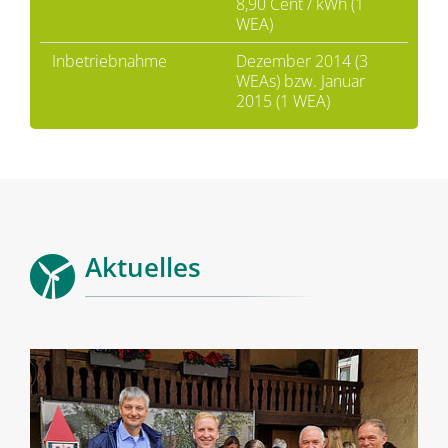
8,90 Cent / kWh (1
WEA)
Inbetriebnahme
Dezember 2014 (3
WEAs) bzw. Januar
2015 (1 WEA)
Aktuelles