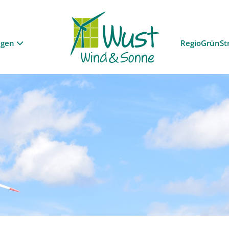
ngen
RegioGrünSt