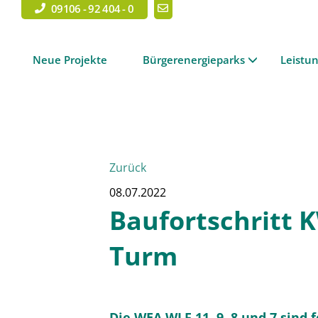
09106 - 92 404 - 0
Neue Projekte
Bürgerenergieparks
Leistu
Zurück
08.07.2022
Baufortschritt 
Turm
Die WEA WLF 11, 9, 8 und 7 sind f