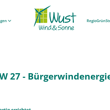
ngen
RegioGrünSt
KW 27 - Bürgerwindenergi
ertig errichtet.