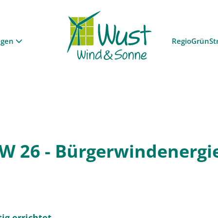
ngen
RegioGrünSt
KW 26 - Bürgerwindenergi
ig errichtet.