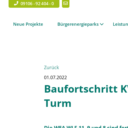
09106 - 92 404 - 0
Neue Projekte
Bürgerenergieparks
Leistu
Zurück
01.07.2022
Baufortschritt 
Turm
Die WEA WLF 11, 9 und 8 sind fert