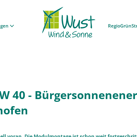
ngen
RegioGrünSt
KW 40 - Bürgersonnenener
hofen
ell voran. Die Modulmontage ist schon weit fortgeschrit