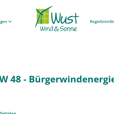
ngen
RegioGrünSt
W 48 - Bürgerwindenergie
Zeitplan.