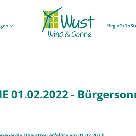
ngen
RegioGrünSt
 01.02.2022 - Bürgerson
nenergie Oberstreu erfolgte am 01.02.2022!