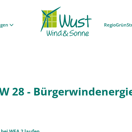
ngen
RegioGrünSt
W 28 - Bürgerwindenergie
bei WEA 2 laufen.