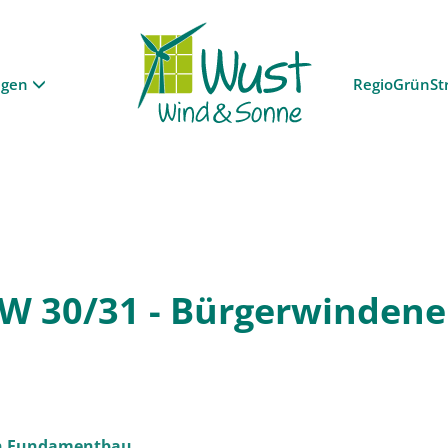
ngen
RegioGrünSt
KW 30/31 - Bürgerwindener
den Fundamentbau.