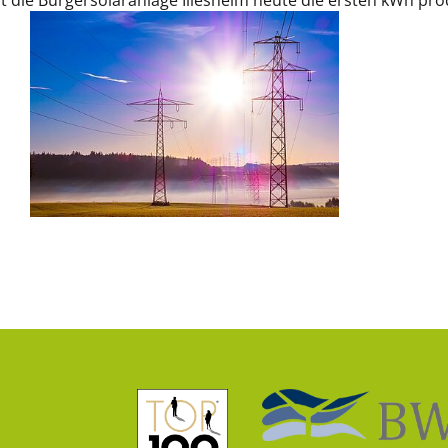
t die Bürgersolaranlage Illesheim heute die ersten kWh pro