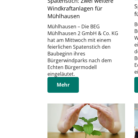
Spatenstich: Zwei weitere
S
Windkraftanlagen für
f
Mühlhausen
B
Mühlhausen – Die BEG
B
Mühlhausen 2 GmbH & Co. KG
W
hat am Mittwoch mit einem
e
feierlichen Spatenstich den
d
Baubeginn ihres
B
Bürgerwindparks nach dem
E
Echten Bürgermodell
e
eingeläutet.
Mehr