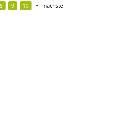
…
8
9
10
nächste