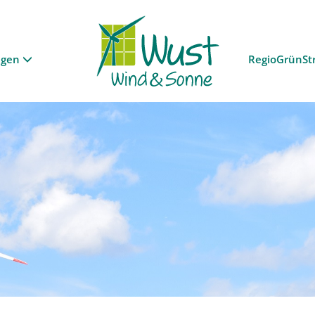
ngen
RegioGrünSt