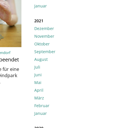
Januar
2021
Dezember
November
Oktober
September
endorf
 beendet
August
Juli
 für eine
Juni
windpark
.
Mai
April
März
Februar
Januar