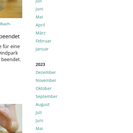
Juli
Juni
Mai
elbach-
April
März
 beendet
Februar
 für eine
Januar
windpark
t beendet.
2023
Dezember
November
Oktober
September
August
Juli
Juni
Mai