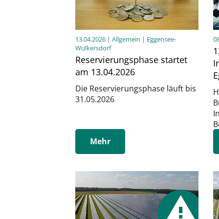
13.04.2026
| Allgemein | Eggensee-
0
Wulkersdorf
1
Reservierungsphase startet
I
am 13.04.2026
E
Die Reservierungsphase läuft bis
H
31.05.2026
B
I
B
Mehr