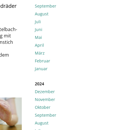
ndräder
September
August
Juli
telbach-
Juni
g mit
Mai
nstich
April
März
 dem
Februar
Januar
2024
Dezember
November
Oktober
September
August