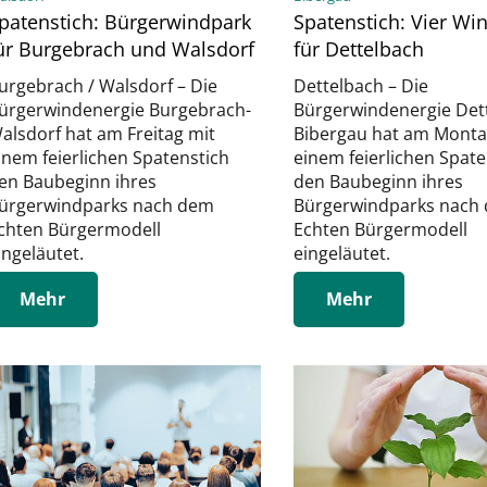
patenstich: Bürgerwindpark
Spatenstich: Vier Wi
ür Burgebrach und Walsdorf
für Dettelbach
urgebrach / Walsdorf – Die
Dettelbach – Die
ürgerwindenergie Burgebrach-
Bürgerwindenergie Det
alsdorf hat am Freitag mit
Bibergau hat am Monta
inem feierlichen Spatenstich
einem feierlichen Spate
en Baubeginn ihres
den Baubeginn ihres
ürgerwindparks nach dem
Bürgerwindparks nach
chten Bürgermodell
Echten Bürgermodell
ingeläutet.
eingeläutet.
Mehr
Mehr