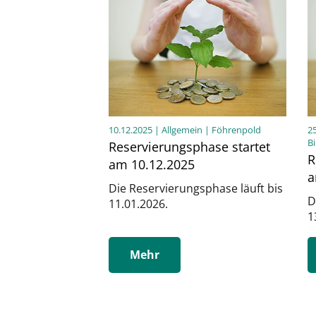
10.12.2025
| Allgemein | Föhrenpold
2
B
Reservierungsphase startet
R
am 10.12.2025
a
Die Reservierungsphase läuft bis
D
11.01.2026.
1
Mehr