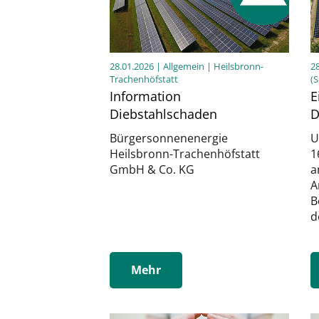
28.01.2026
| Allgemein | Heilsbronn-
2
Trachenhöfstatt
(
Information
E
Diebstahlschaden
D
Bürgersonnenenergie
U
Heilsbronn-Trachenhöfstatt
1
GmbH & Co. KG
a
A
B
d
Mehr