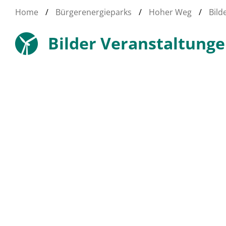
Home
/
Bürgerenergieparks
/
Hoher Weg
/
Bild
Bilder Veranstaltung