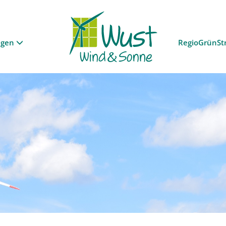
ngen
RegioGrünSt