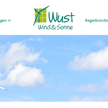
ngen
RegioGrünSt