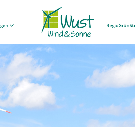
ngen
RegioGrünSt