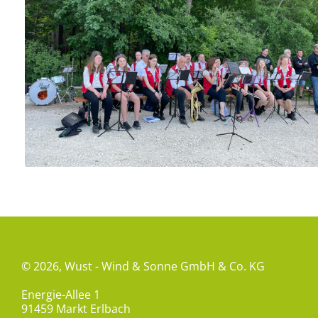
© 2026,
Wust - Wind & Sonne GmbH & Co. KG
Energie-Allee 1
91459 Markt Erlbach