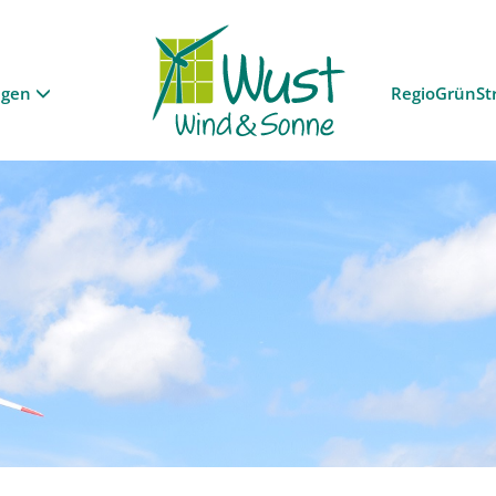
ngen
RegioGrünSt