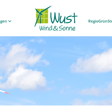
ngen
RegioGrünSt