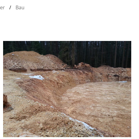
der
/
Bau