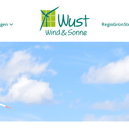
ngen
RegioGrünSt