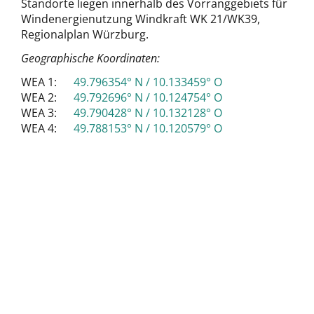
Standorte liegen innerhalb des Vorranggebiets für
Windenergienutzung Windkraft WK 21/WK39,
Regionalplan Würzburg.
Geographische Koordinaten:
WEA 1:
49.796354° N / 10.133459° O
WEA 2:
49.792696° N / 10.124754° O
WEA 3:
49.790428° N / 10.132128° O
WEA 4:
49.788153° N / 10.120579° O