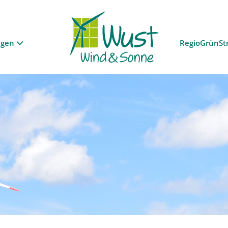
ngen
RegioGrünSt