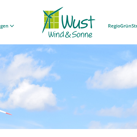
ngen
RegioGrünSt