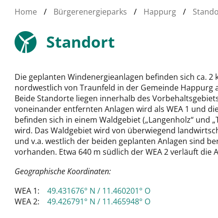
Home
/
Bürgerenergieparks
/
Happurg
/
Stando
Standort
Die geplanten Windenergieanlagen befinden sich ca. 2 
nordwestlich von Traunfeld in der Gemeinde Happurg 
Beide Standorte liegen innerhalb des Vorbehaltsgebiets
voneinander entfernten Anlagen wird als WEA 1 und die
befinden sich in einem Waldgebiet („Langenholz“ und „Ta
wird. Das Waldgebiet wird von überwiegend landwirtsc
und v.a. westlich der beiden geplanten Anlagen sind 
vorhanden. Etwa 640 m südlich der WEA 2 verläuft die 
Geographische Koordinaten:
WEA 1:
49.431676° N / 11.460201° O
WEA 2:
49.426791° N / 11.465948° O