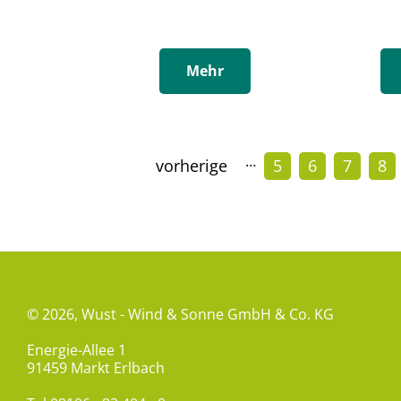
Mehr
…
vorherige
5
6
7
8
© 2026,
Wust - Wind & Sonne GmbH & Co. KG
Energie-Allee 1
91459 Markt Erlbach