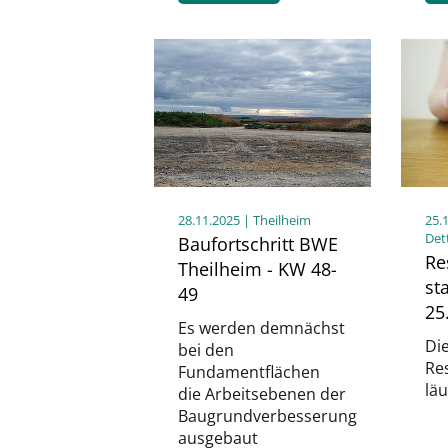
28.11.2025
| Theilheim
25.
Det
Baufortschritt BWE
Re
Theilheim - KW 48-
st
49
25
Es werden demnächst
Di
bei den
Re
Fundamentflächen
läu
die Arbeitsebenen der
Baugrundverbesserung
ausgebaut