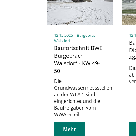
12.12.2025
| Burgebrach-
12.
Walsdorf
Ba
Baufortschritt BWE
Di
Burgebrach-
48
Walsdorf - KW 49-
Da
50
ab
Die
ver
Grundwassermessstellen
an der WEA 1 sind
eingerichtet und die
Baufreigaben vom
WWA erteilt.
Mehr