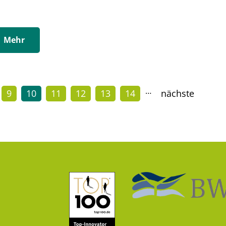
Mehr
…
9
10
11
12
13
14
nächste