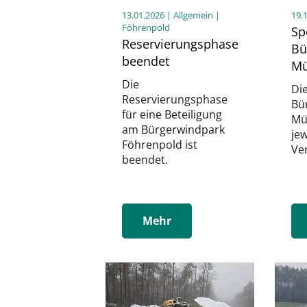
13.01.2026
| Allgemein |
19.
Föhrenpold
Sp
Reservierungsphase
Bü
beendet
Mü
Die
Di
Reservierungsphase
Bü
für eine Beteiligung
Mü
am Bürgerwindpark
jew
Föhrenpold ist
Ve
beendet.
Mehr