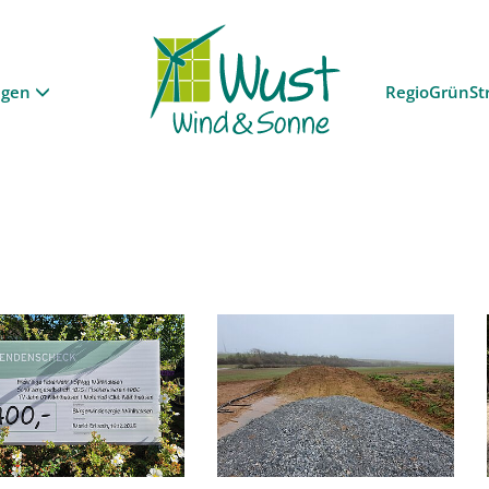
ngen
RegioGrünSt