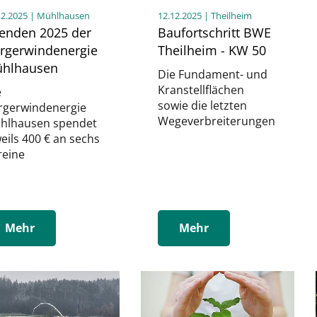
12.2025
| Mühlhausen
12.12.2025
| Theilheim
enden 2025 der
Baufortschritt BWE
rgerwindenergie
Theilheim - KW 50
hlhausen
Die Fundament- und
Kranstellflächen
e
sowie die letzten
rgerwindenergie
Wegeverbreiterungen
hlhausen spendet
eils 400 € an sechs
reine
Mehr
Mehr