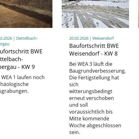
02.2026
| Dettelbach-
20.02.2026
| Weisendorf
ergau
Baufortschritt BWE
ufortschritt BWE
Weisendorf - KW 8
ttelbach-
Bei WEA 3 läuft die
bergau - KW 9
Baugrundverbesserung.
i WEA 1 laufen noch
Die Fertigstellung hat
chäologische
sich
sgrabungen.
witterungsbedingt
erneut verschoben
und soll
voraussichtlich bis
Mitte kommende
Woche abgeschlossen
sein.