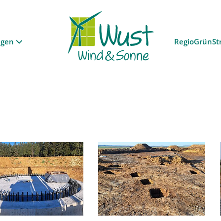
ngen
RegioGrünSt