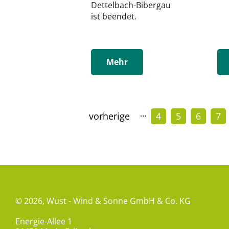
Dettelbach-Bibergau
ist beendet.
Mehr
…
vorherige
4
5
6
7
© 2026,
Wust - Wind & Sonne GmbH & Co. KG
Energie-Allee 1