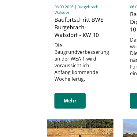
06.03.2026
| Burgebrach-
06.
Walsdorf
Ba
Baufortschritt BWE
Di
Burgebrach-
10
Walsdorf - KW 10
Da
Die
wur
Baugrundverbesserung
Di
an der WEA 1 wird
nä
voraussichtlich
Fu
Anfang kommende
ein
Woche fertig.
Mehr