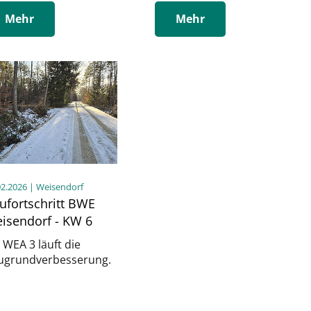
Mehr
Mehr
02.2026
| Weisendorf
ufortschritt BWE
isendorf - KW 6
 WEA 3 läuft die
ugrundverbesserung.