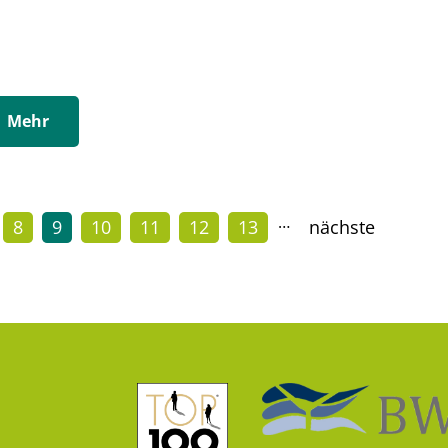
Mehr
…
8
9
10
11
12
13
nächste