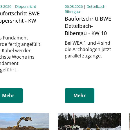
03.2026
| Dippersricht
06.03.2026
| Dettelbach-
Bibergau
ufortschritt BWE
Baufortschritt BWE
ppersricht - KW
Dettelbach-
Bibergau - KW 10
s Fundament
Bei WEA 1 und 4 sind
de fertig angefüllt.
die Archäologen jetzt
e Kabel werden
parallel zugange.
chste Woche ins
ndament
geführt.
Mehr
Mehr