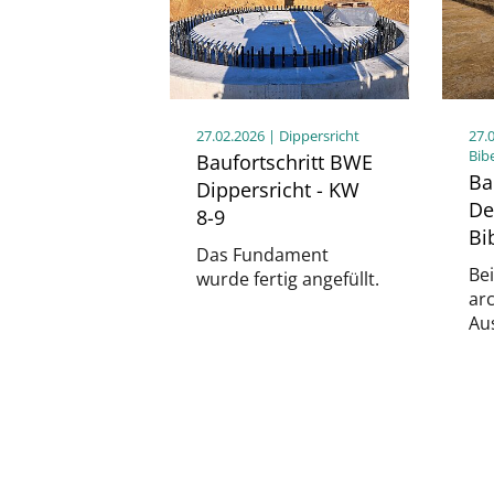
27.02.2026
| Dippersricht
27.
Bib
Baufortschritt BWE
Ba
Dippersricht - KW
De
8-9
Bi
Das Fundament
Be
wurde fertig angefüllt.
ar
Au