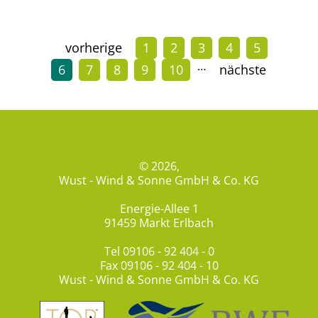
vorherige
1
2
3
4
5
…
6
7
8
9
10
nächste
© 2026,
Wust - Wind & Sonne GmbH & Co. KG
Energie-Allee 1
91459 Markt Erlbach
Tel
09106 - 92 404 - 0
Fax 09106 - 92 404 - 10
Wust - Wind & Sonne GmbH & Co. KG