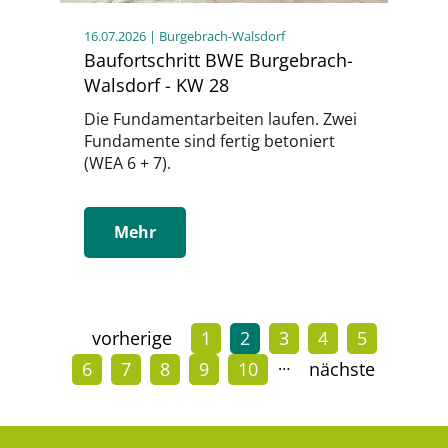
16.07.2026
| Burgebrach-Walsdorf
Baufortschritt BWE Burgebrach-
Walsdorf - KW 28
Die Fundamentarbeiten laufen. Zwei
Fundamente sind fertig betoniert
(WEA 6 + 7).
Mehr
vorherige
1
2
3
4
5
…
6
7
8
9
10
nächste