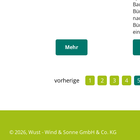
Ba
Bü
na
Bü
ein
Mehr
vorherige
1
2
3
4
© 2026,
Wust - Wind & Sonne GmbH & Co. KG