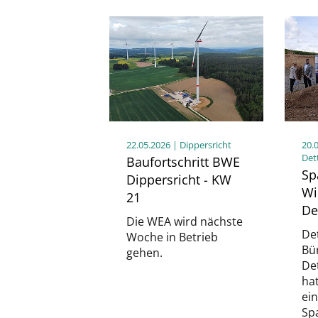
22.05.2026
| Dippersricht
20.
Det
Baufortschritt BWE
Sp
Dippersricht - KW
Wi
21
De
Die WEA wird nächste
Det
Woche in Betrieb
Bü
gehen.
De
ha
ein
Sp