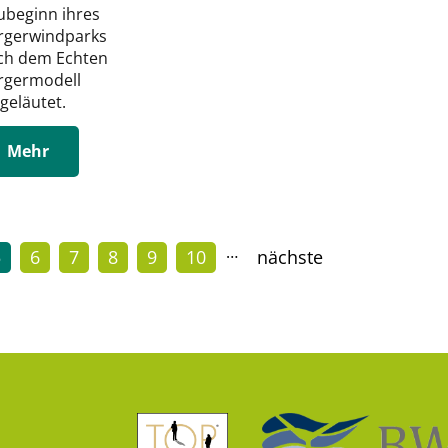
ubeginn ihres
rgerwindparks
ch dem Echten
rgermodell
geläutet.
Mehr
…
5
6
7
8
9
10
nächste