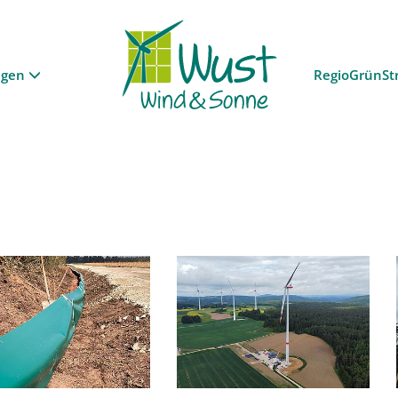
ngen
RegioGrünSt