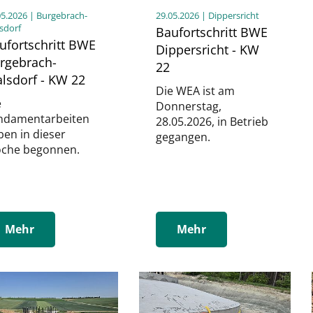
05.2026
| Burgebrach-
29.05.2026
| Dippersricht
sdorf
Baufortschritt BWE
ufortschritt BWE
Dippersricht - KW
rgebrach-
22
lsdorf - KW 22
Die WEA ist am
e
Donnerstag,
ndamentarbeiten
28.05.2026, in Betrieb
ben in dieser
gegangen.
che begonnen.
Mehr
Mehr