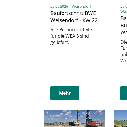
29.05.2026
| Weisendorf
29.
Wal
Baufortschritt BWE
Ba
Weisendorf - KW 22
Bu
Alle Betonturmteile
Wa
für die WEA 3 sind
Di
geliefert.
Fu
ha
Wo
Mehr