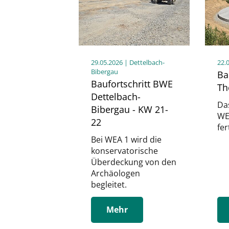
29.05.2026
| Dettelbach-
22.
Bibergau
Ba
Baufortschritt BWE
Th
Dettelbach-
Da
Bibergau - KW 21-
WE
22
fer
Bei WEA 1 wird die
konservatorische
Überdeckung von den
Archäologen
begleitet.
Mehr