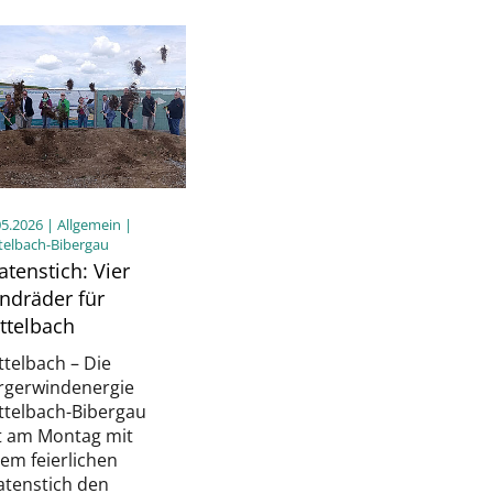
05.2026
| Allgemein |
telbach-Bibergau
atenstich: Vier
ndräder für
ttelbach
telbach – Die
rgerwindenergie
ttelbach-Bibergau
t am Montag mit
em feierlichen
atenstich den