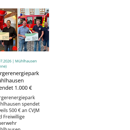
07.2026
| Mühlhausen
nne)
rgerenergiepark
hlhausen
endet 1.000 €
rgerenergiepark
hlhausen spendet
eils 500 € an CVJM
 Freiwillige
uerwehr
hlhausen