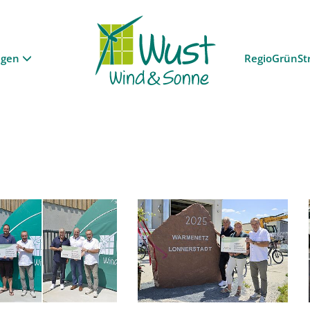
ngen
RegioGrünSt