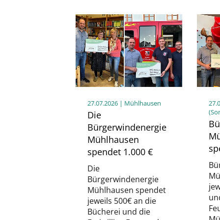
27.07.2026
| Mühlhausen
27.
(So
Die
Bü
Bürgerwindenergie
Mü
Mühlhausen
sp
spendet 1.000 €
Bü
Die
Mü
Bürgerwindenergie
jew
Mühlhausen spendet
und
jeweils 500€ an die
Fe
Bücherei und die
Mü