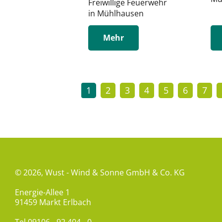
Freiwillige Feuerwehr
in Mühlhausen
Mehr
1
2
3
4
5
6
7
© 2026,
Wust - Wind & Sonne GmbH & Co. KG
Energie-Allee 1
91459 Markt Erlbach
Tel
09106 - 92 404 - 0