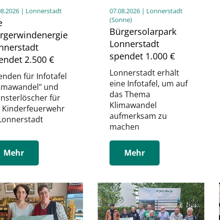
08.2026
| Lonnerstadt
07.08.2026
| Lonnerstadt
(Sonne)
e
Bürgersolarpark
rgerwindenergie
Lonnerstadt
nnerstadt
spendet 1.000 €
endet 2.500 €
Lonnerstadt erhält
nden für Infotafel
eine Infotafel, um auf
limawandel" und
das Thema
nsterlöscher für
Klimawandel
e Kinderfeuerwehr
aufmerksam zu
 Lonnerstadt
machen
Mehr
Mehr