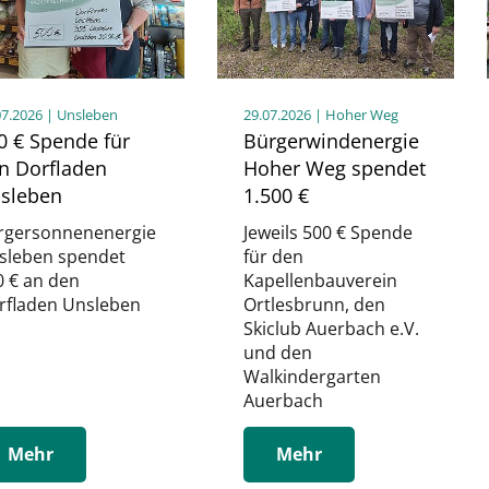
07.2026
| Unsleben
29.07.2026
| Hoher Weg
0 € Spende für
Bürgerwindenergie
n Dorfladen
Hoher Weg spendet
sleben
1.500 €
rgersonnenenergie
Jeweils 500 € Spende
sleben spendet
für den
0 € an den
Kapellenbauverein
rfladen Unsleben
Ortlesbrunn, den
Skiclub Auerbach e.V.
und den
Walkindergarten
Auerbach
Mehr
Mehr