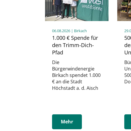
06.08.2026
| Birkach
29.
1.000 € Spende für
50
den Trimm-Dich-
de
Pfad
Un
Die
Bü
Bürgerwindenergie
Un
Birkach spendet 1.000
50
€ an die Stadt
Do
Höchstadt a. d. Aisch
Mehr