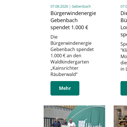
07.08.2026
| Gebenbach
07.
Bürgerwindenergie
Di
Gebenbach
Bü
spendet 1.000 €
Lo
sp
Die
Bürgerwindenergie
Spe
Gebenbach spendet
"K
1.000 € an den
Mo
Waldkindergarten
di
„Kainsrichter
in
Räuberwald“
Mehr